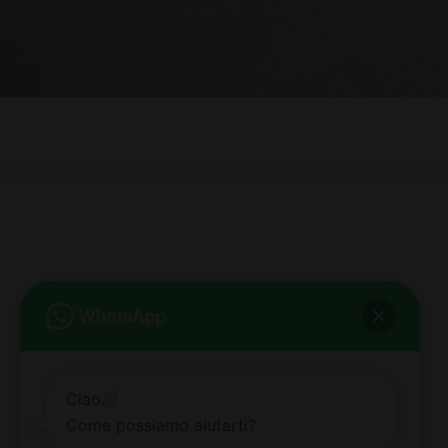
bb club bellezza&benessere
Via Roma, 49 - Mortara - Tel. 0384.93364
© COPYRIGHT -
2026 BB-CLUB BELLEZZA & BENESSERE MORTARA
ALL RIGHTS RESERVED | P. IVA 02660260189 | WEB BY
ZEUS
NOTE LEGALI
|
PRIVACY POLICY
|
COOKIE POLICY
Ciao
Come possiamo aiutarti?