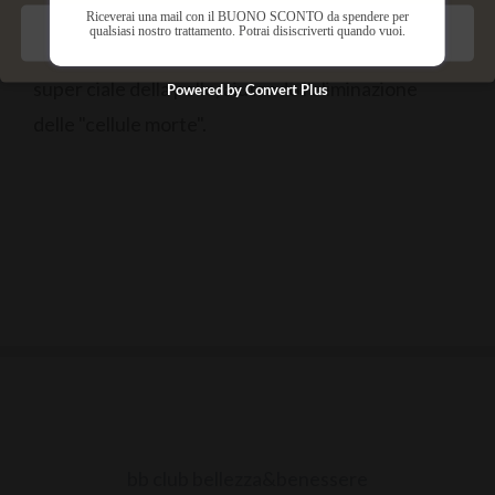
Riceverai una mail con il BUONO SCONTO da spendere per
qualsiasi nostro trattamento. Potrai disiscriverti quando vuoi.
Salva preferenze
Il peeling, ha lo scopo di asportare lo strato più
super ciale della pelle, aiutando l'eliminazione
Powered by Convert Plus
delle "cellule morte".
bb club bellezza&benessere