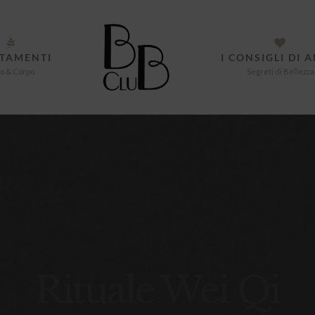
TAMENTI
I CONSIGLI DI 
o & Corpo
Segreti di Bellezza
Rituale Wei Qi