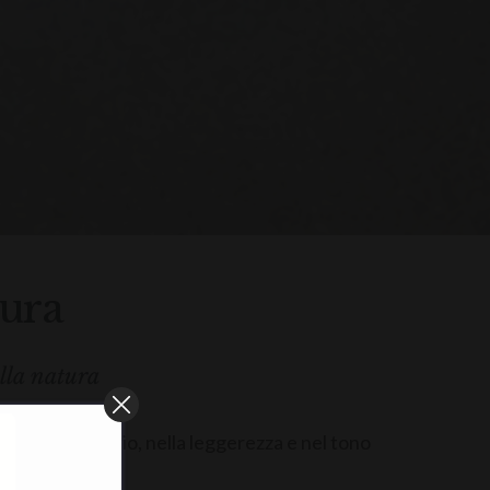
tura
lla natura
 proprio equilibrio, nella leggerezza e nel tono