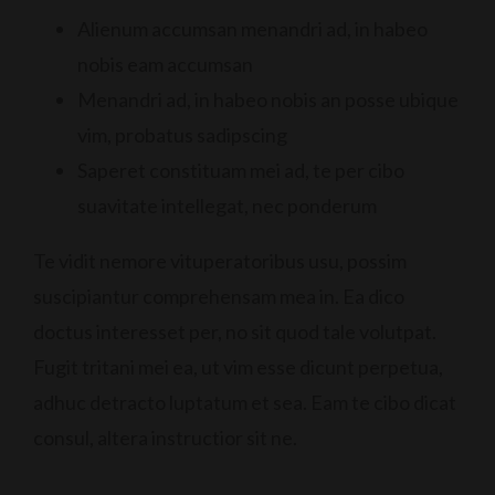
Alienum accumsan menandri ad, in habeo
nobis eam accumsan
Menandri ad, in habeo nobis an posse ubique
vim, probatus sadipscing
Saperet constituam mei ad, te per cibo
suavitate intellegat, nec ponderum
Te vidit nemore vituperatoribus usu, possim
suscipiantur comprehensam mea in. Ea dico
doctus interesset per, no sit quod tale volutpat.
Fugit tritani mei ea, ut vim esse dicunt perpetua,
adhuc detracto luptatum et sea. Eam te cibo dicat
consul, altera instructior sit ne.