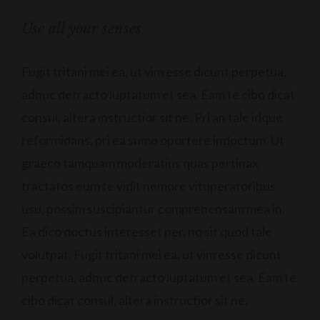
Use all your senses
Fugit tritani mei ea, ut vim esse dicunt perpetua,
adhuc detracto luptatum et sea. Eam te cibo dicat
consul, altera instructior sit ne. Pri an tale idque
reformidans, pri ea sumo oportere indoctum. Ut
graeco tamquam moderatius quas pertinax
tractatos eum te vidit nemore vituperatoribus
usu, possim suscipiantur comprehensam mea in.
Ea dico doctus interesset per, no sit quod tale
volutpat. Fugit tritani mei ea, ut vim esse dicunt
perpetua, adhuc detracto luptatum et sea. Eam te
cibo dicat consul, altera instructior sit ne.