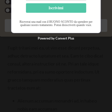
Statistiche
Iscrivimi
Marketing
Riceverai una mail con il BUONO SCONTO da spendere per
qualsiasi nostro trattamento. Potrai disiscriverti quando vuoi.
Salva preferenze
Each scent has a unique personality
Powered by Convert Plus
Fugit tritani mei ea, ut vim esse dicunt perpetua,
adhuc detracto luptatum et sea. Eam te cibo dicat
consul, altera instructior sit ne. Pri an tale idque
reformidans, pri ea sumo oportere indoctum. Ut
graeco tamquam moderatius quas pertinax
tractatos eum at:
Alienum accumsan menandri ad, in habeo
nobis eam accumsan