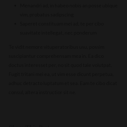
Menandri ad, in habeo nobis an posse ubique
vim, probatus sadipscing
Saperet constituam mei ad, te per cibo
suavitate intellegat, nec ponderum
Te vidit nemore vituperatoribus usu, possim
suscipiantur comprehensam mea in. Ea dico
doctus interesset per, no sit quod tale volutpat.
Fugit tritani mei ea, ut vim esse dicunt perpetua,
adhuc detracto luptatum et sea. Eam te cibo dicat
consul, altera instructior sit ne.