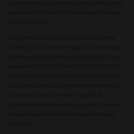
ogni momento Lei potrà esercitare i diritti previsti
agli
articoli 15-22 del GDPR
contattando il titolare
del presente sito.
Per modificare o cancellare i soli dati che sono
archiviati sui sistemi che erogano il presente sito,
Inviare una mail all’indirizzo info@bb-club.it con
oggetto: RICHIESTA CANCELLAZIONE DATI.
Le informazioni da lei inserite nel form (compreso
il suo indirizzo email) potranno essere comunicate
a una società terza che agirà in qualità di
Responsabile esterno e che supporta il Titolare
nella gestione del sito e nell’evasione della sua
richiesta.