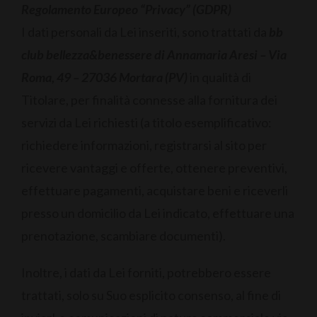
Regolamento Europeo “Privacy” (GDPR)
I dati personali da Lei inseriti, sono trattati da
bb
club bellezza&benessere di Annamaria Aresi – Via
Roma, 49 – 27036 Mortara (PV)
in qualità di
Titolare, per finalità connesse alla fornitura dei
servizi da Lei richiesti (a titolo esemplificativo:
richiedere informazioni, registrarsi al sito per
ricevere vantaggi e offerte, ottenere preventivi,
effettuare pagamenti, acquistare beni e riceverli
presso un domicilio da Lei indicato, effettuare una
prenotazione, scambiare documenti).
Inoltre, i dati da Lei forniti, potrebbero essere
trattati, solo su Suo esplicito consenso, al fine di