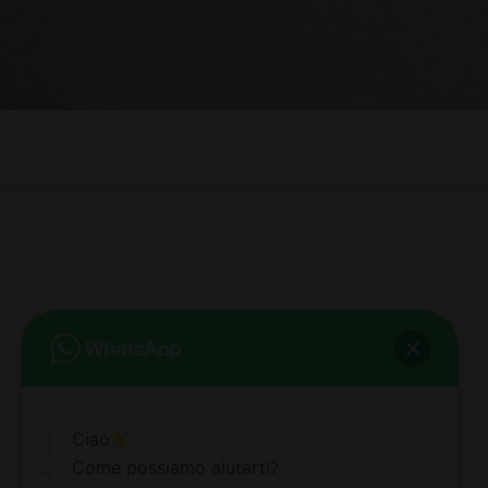
bb club bellezza&benessere
Via Roma, 49 - Mortara - Tel. 0384.93364
© COPYRIGHT -
2026 BB-CLUB BELLEZZA & BENESSERE MORTARA
ALL RIGHTS RESERVED | P. IVA 02660260189 | WEB BY
ZEUS
NOTE LEGALI
|
PRIVACY POLICY
|
COOKIE POLICY
Ciao
Come possiamo aiutarti?