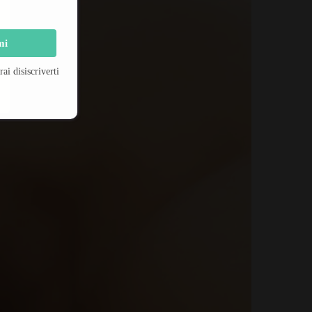
mi
i disiscriverti