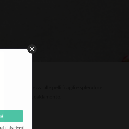
stituisce bellezza alle pelli fragili e splendore
nsazioni di surriscaldamento.
mi
i disiscriverti