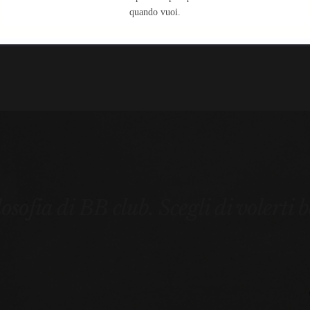
Salva preferenze
quando vuoi.
ilosofia di BB club. Scegli di volerti 