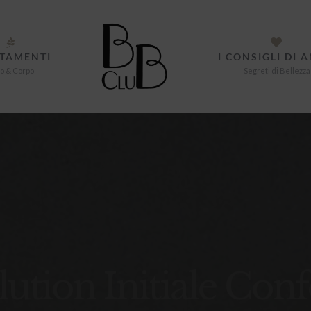
TAMENTI
I CONSIGLI DI 
o & Corpo
Segreti di Bellezza
lution Initiale Conf