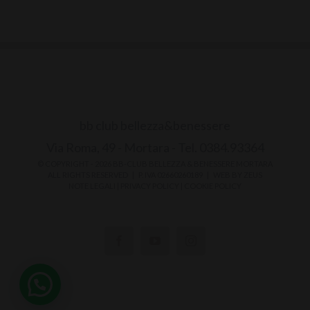
bb club bellezza&benessere
Via Roma, 49 - Mortara - Tel. 0384.93364
© COPYRIGHT -
2026 BB-CLUB BELLEZZA & BENESSERE MORTARA
ALL RIGHTS RESERVED | P. IVA 02660260189 | WEB BY
ZEUS
NOTE LEGALI
|
PRIVACY POLICY
|
COOKIE POLICY