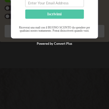
Alimentandoti in questo modo oltre a ripulire le vie
linfatiche da scorie, tossine e ristagni di liquidi,
Statistiche
Iscrivimi
preverrai anche la formazione di cellulite.
Marketing
Riceverai una mail con il BUONO SCONTO da spendere per
qualsiasi nostro trattamento. Potrai disiscriverti quando vuoi.
Salva preferenze
Anna Aresi
Powered by Convert Plus