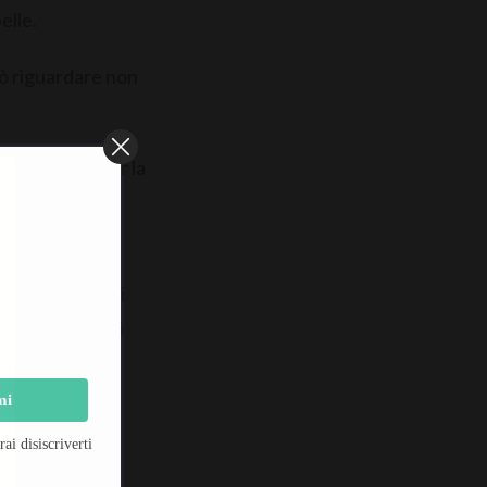
elle.
ò riguardare non
 ialuronico, per la
 nella sua
ggera, per cui si
te nei cambi di
 anno..
mi
i disiscriverti