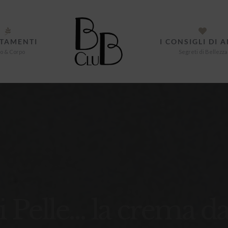
TAMENTI
I CONSIGLI DI 
o & Corpo
Segreti di Bellezza
i Pelle… la crema d