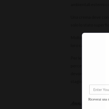
ambientali esterni com
Una crema deve conten
solo lo stato superfic
Molto spesso infatti 
loro capacità di veic
Per le pelli più gra
percentuale in acqua o
devono scegliere cre
stagione stagione, in
Riceverai una 
Anna Aresi