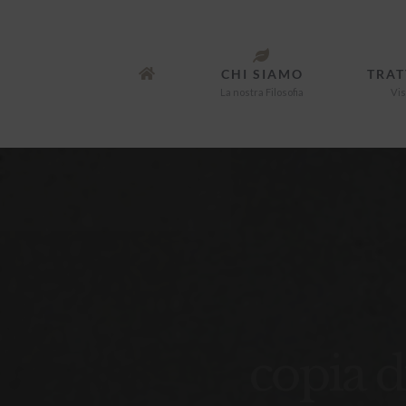
Salta
al
contenuto
CHI SIAMO
TRAT
La nostra Filosofia
Vis
copia d