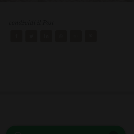
condividi il Post
bb club bellezza&benessere