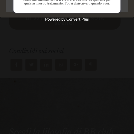
qualsiasi nostro trattamento. Potrai disiscriverti quando vuoi.
Salva preferenze
1H 30 MIN – € 70.00 – PRENOTA
Powered by Convert Plus
SUBITO!
Condividi sui social
Scegli la filosofia di BB club.