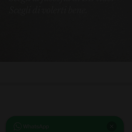
Scegli di volerti bene.
bb club bellezza&benessere
Via Roma, 49 - Mortara - Tel. 0384.93364