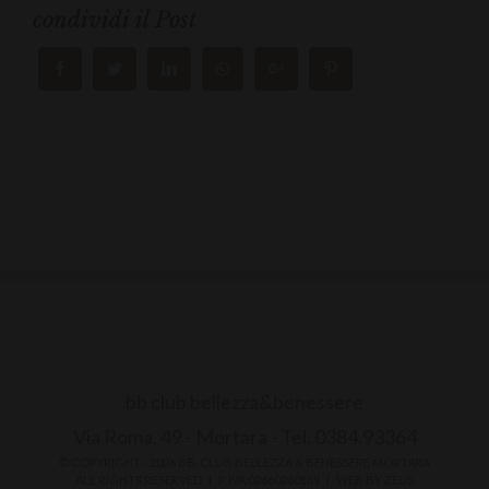
condividi il Post
bb club bellezza&benessere
Via Roma, 49 - Mortara - Tel. 0384.93364
© COPYRIGHT -
2026 BB-CLUB BELLEZZA & BENESSERE MORTARA
ALL RIGHTS RESERVED | P. IVA 02660260189 | WEB BY
ZEUS