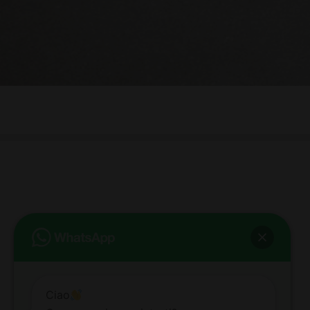
bb club bellezza&benessere
Via Roma, 49 - Mortara - Tel. 0384.93364
© COPYRIGHT -
2026 BB-CLUB BELLEZZA & BENESSERE MORTARA
ALL RIGHTS RESERVED | P. IVA 02660260189 | WEB BY
ZEUS
NOTE LEGALI
|
PRIVACY POLICY
|
COOKIE POLICY
Ciao