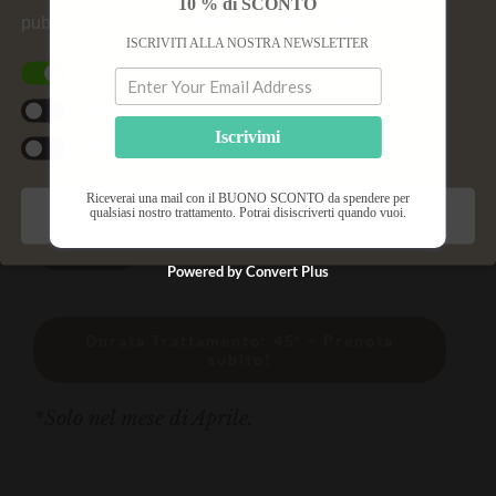
10 % di SCONTO
pubblicità online più importanti.
Leggi tutto
ISCRIVITI ALLA NOSTRA NEWSLETTER
Indicato per occhi stanchi e affaticati, con la zona
Cookie funzionali
del contorno occhi secca e fragile.
Statistiche
Iscrivimi
Risultati attesi: lo sguardo ritrova la sua naturale
Marketing
bellezza.
Riceverai una mail con il BUONO SCONTO da spendere per
qualsiasi nostro trattamento. Potrai disiscriverti quando vuoi.
Salva preferenze
-20%
Powered by Convert Plus
Durata Trattamento: 45′ – Prenota
subito!
*Solo nel mese di Aprile.